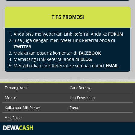
TIPS PROMOSI
Anda bisa menyebarkan Link Referral Anda ke
FORUM
Bisa juga dengan men-tweet Link Referral Anda di
TWITTER
Melakukan posting komentar di
FACEBOOK
Memasang Link Referral anda di
BLOG
Menyebarkan Link Referral ke semua contact
EMAIL
Tentang kami
Cara Betting
Mobile
Link Dewacash
Kalkulator Mix Parlay
Zona
Anti Blokir