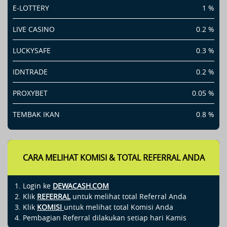
Judi
E-LOTTERY
1 %
Bola
Online.
LIVE CASINO
0.2 %
Hak
Cipta
Dilindungi.
LUCKYSAFE
0.3 %
IDNTRADE
0.2 %
PROXYBET
0.05 %
TEMBAK IKAN
0.8 %
CARA MELIHAT KOMISI & TOTAL REFERRAL ANDA
Login ke
DEWACASH.COM
Klik
REFERRAL
untuk melihat total Referral Anda
Klik
KOMISI
untuk melihat total Komisi Anda
Pembagian Referral dilakukan setiap hari Kamis