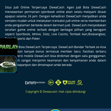
Situs Judi Online Terpercaya
DewaCash
. Agen Judi Bola DewaCash
menawarkan permainan sportbook online akan selalu melayani disaat
apapun selama 24 jam. Dengan kehadiran DewaCash menjadikan anda
semakin mudah untuk melakukan transaksi judi online serta memberikan
anda pengalaman berbeda dalam bermain judi. DewaCash menyediakan
taruhan game online terbaik dengan berbagai pilihan yang beragam
seperti Sportbook, Idnlive, Slots, Live Casino, Tembak ikan,Bolatangkas,
Togel, E-sports dan Poker.
Agen Judi Bola DewaCash Terpercaya. DewaCash Bandar Terbaik se-Asia
memberikan banyak bonus termasuk member baru. Fasilitas terbaru
aplikasi versi mobile DewaCash bisa dinikmati dengan satu genggaman.
DewaCash sangat menjamin keamanan dan kenyamanan anda dalam
bermain kapanpun dan dimanapun anda berada.
Copyright © Dewacash. Hak cipta dilindungi