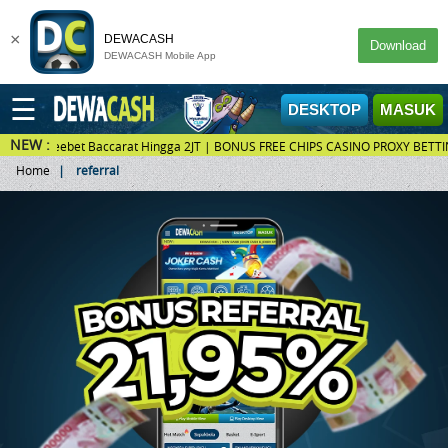
×
DEWACASH
Download
DEWACASH Mobile App
☰
DESKTOP
MASUK
NEW :
 Bonus Freebet Baccarat Hingga 2JT | BONUS FREE CHIPS CASINO PROXY BETT
DAFTAR
MASUK
Home
referral
Beranda
Deposit
Games
PROMO
Sportbook
PROMO
E-Sport
PROMO