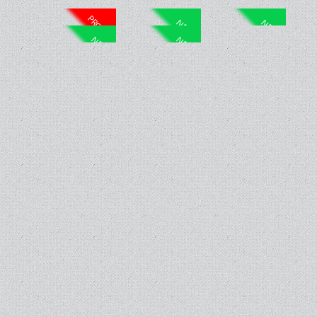
Live Casino
PROMO
NEW
NEW
NEW
NEW
Poker
PROMO
Slots
PROMO
IDN Live
Togel
PROMO
Elottery
Tangkas
PROMO
Tembak Ikan